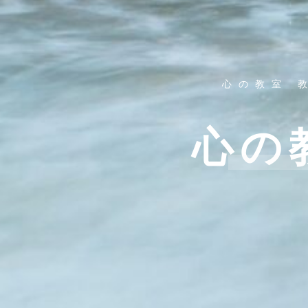
心の教室 
心の