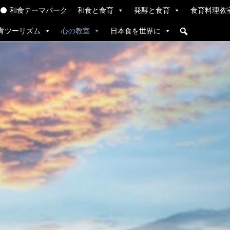
和食テーマパーク
和食と食育
発酵と食育
食育料理教
育ツーリズム
心の教室
日本食を世界に