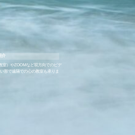
紹介
教室）やZOOMなど双方向でのビデ
い形で遠隔での心の教室も承りま