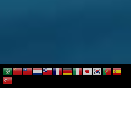
>
>
>
HOME
日本の食育
食育食材辞典
海の食材辞典 さざえ(栄
螺)