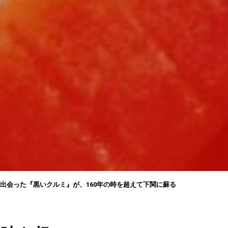
出会った『黒いクルミ』が、160年の時を超えて下関に蘇る