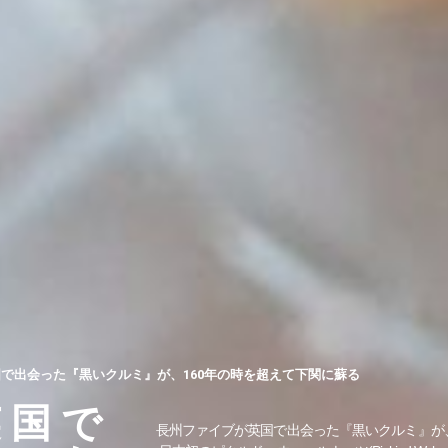
で出会った『黒いクルミ』が、160年の時を超えて下関に蘇る
英国で
長州ファイブが英国で出会った『黒いクルミ』が、