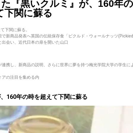
た『黒いクルミ』が、160年
て下関に蘇る
えて下関に蘇る。
領事館で新商品発表へ英国の伝統保存食「ピクルド・ウォールナッツ(Pickied 
と出会い、近代日本の扉を開いた山口
連携し、新商品の説明、さらに世界に夢を持つ梅光学院大学の学生に
ィアの注目を集める内
、160年の時を超えて下関に蘇る