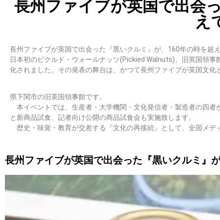
長州ファイブが英国で出会っ
え
長州ファイブが英国で出会った『黒いクルミ』が、160年の時を超
日本初のピクルド・ウォールナッツ(Pickied Walnuts)、旧英国
化されました。その発表の舞台は、かつて長州ファイブが英国文化
県下関市の旧英国領事館です。
本イベントでは、生産者・大学機関・文化発信者・製造者の四者が
と新商品試食、記者向け公開の商品試食会も実施致します。
歴史・味覚・教育が交差する『文化の再接続』として、全国メデ
長州ファイブが英国で出会った『黒いクルミ』が