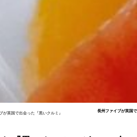
長州ファイブが英国で
ブが英国で出会った『黒いクルミ』