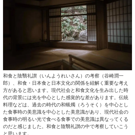
和食と陰翳礼讃（いんようれいさん）の考察（谷崎潤一
郎）、和食・日本食と日本文化の関係を紐解く重要な考え
方があると思います。現代社会と和食文化を生み出した時
代の背景には光を中心とした感覚的な差があります。伝統
料理などは、過去の時代の和蝋燭（ろうそく）を中心とし
た食事時の美意識を中心とした美意識があり、現代社会の
食事時の明るい光で食べる食事での美意識は異なってくる
のだと感じました。和食と陰翳礼讃の中で考察していこう
と思います。